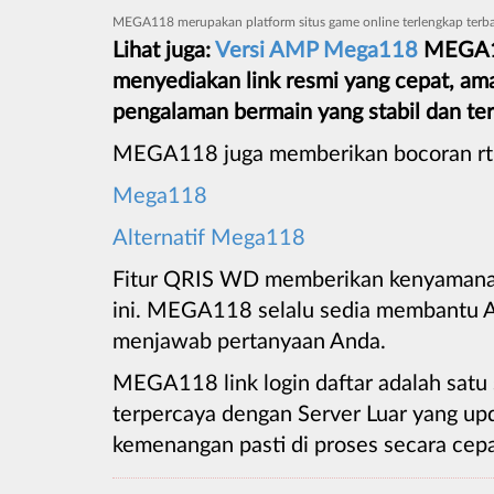
MEGA118 merupakan platform situs game online terlengkap terbar
Lihat juga:
Versi AMP Mega118
MEGA118
menyediakan link resmi yang cepat, a
pengalaman bermain yang stabil dan ter
MEGA118 juga memberikan bocoran rtp 
Mega118
Alternatif Mega118
Fitur QRIS WD memberikan kenyamanan 
ini. MEGA118 selalu sedia membantu A
menjawab pertanyaan Anda.
MEGA118 link login daftar adalah sa
terpercaya dengan Server Luar yang up
kemenangan pasti di proses secara cepa