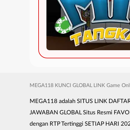
MEGA118 KUNCI GLOBAL LINK Game Online 
MEGA118 adalah SITUS LINK DAFTAR G
JAWABAN GLOBAL Situs Resmi FAVO
dengan RTP Tertinggi SETIAP HARI 20