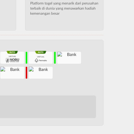
Platform togel yang menarik dari perusahan
terbaik di dunia yang menawarkan hadiah
kemenangan besar