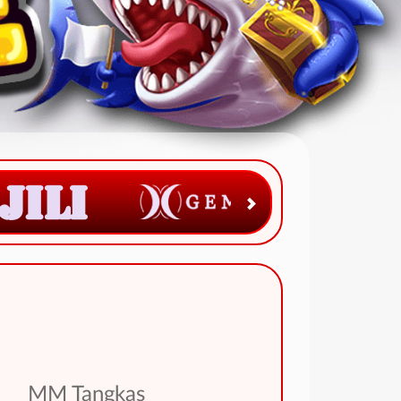
MM Tangkas