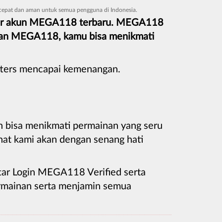
 cepat dan aman untuk semua pengguna di Indonesia.
ftar akun MEGA118 terbaru. MEGA118
ngan MEGA118, kamu bisa menikmati
tters mencapai kemenangan.
 bisa menikmati permainan yang seru
at kami akan dengan senang hati
ar Login MEGA118 Verified serta
permainan serta menjamin semua