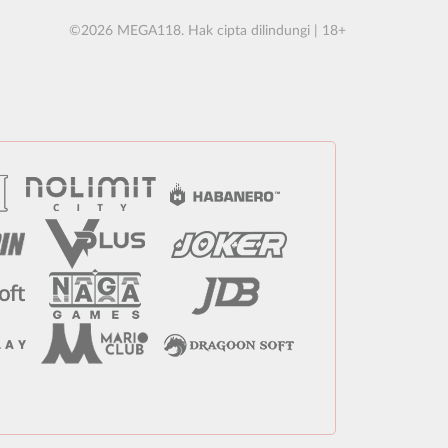
©2026 MEGA118. Hak cipta dilindungi | 18+