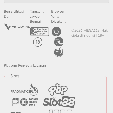
Bersertifikasi
Tanggung
Browser
Dari
Jawab
Yang
Bermain
Didukung
©2026 MEGA118. Hak
cipta dilindungi | 18+
Platform Penyedia Layanan
Slots