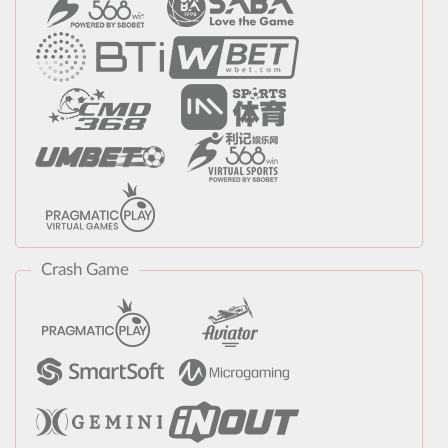
Crash Game