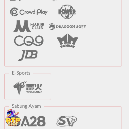
E-Sports
Sabung Ayam