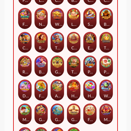
PHOENIX FEVER
LEGEND OF INCA
CYBER GOD OF FORTUNE⁺
BAD RICH WOLF
CATLA'S MONEY MACHINE
CHINESE NEW YEAR 2
Fortune Goddess
NIGHT MARKET
WIN WIN NEKO
Lucky Fortune 3x3
SWORD OF KING
BUFFALO WAYS
COWBOYS
Roma Gladiatrix
TREASURE CRUISE
CRAZY BUFFALO
EGYPT BONANZA
TREASURE RAIDERS
RICH ＭAN
Boxing Riches
GOLDEN PANTHER
THREE LITTLE PIGS
PANDA DRAGON BOAT
PONG PONG HU
DA LE MEN
FORTUNE KOI
ANIMAL RACING
HOT POT PARTY
HAPPY DUO BAO
WAR OF THE UNIVERSE
MAGIC BEANS
GOLD RUSH
GRAND BLUE
GLORY OF ROME
Fortune Sheep
MERGE MAGIC