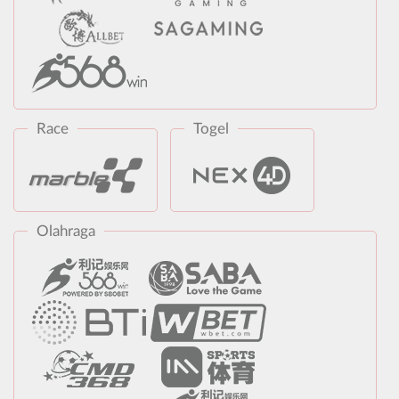
Race
Togel
Olahraga