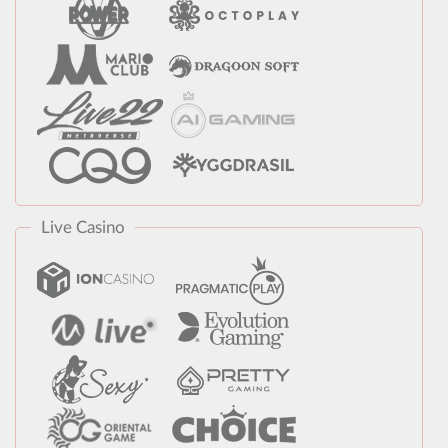
Live Casino