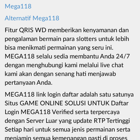
Mega118
Alternatif Mega118
Fitur QRIS WD memberikan kenyamanan dan
pengalaman bermain para slotters untuk lebih
bisa menikmati permainan yang seru ini.
MEGA118 selalu sedia membantu Anda 24/7
dengan menghubungi kami melalui live chat
kami akan dengan senang hati menjawab
pertanyaan Anda.
MEGA118 link login daftar adalah satu satunya
Situs GAME ONLINE SOLUSI UNTUK Daftar
Login MEGA118 Verified serta terpercaya
dengan Server Luar yang update RTP Tertinggi
Setiap hari untuk semua jenis permainan serta
menjamin semua kemenangan pasti di proses