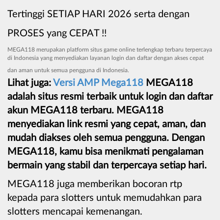
Tertinggi SETIAP HARI 2026 serta dengan
PROSES yang CEPAT !!
MEGA118 merupakan platform situs game online terlengkap terbaru terpercaya
di Indonesia yang menyediakan layanan login dan daftar dengan akses cepat
dan aman untuk semua pengguna di Indonesia.
Lihat juga:
Versi AMP Mega118
MEGA118
adalah situs resmi terbaik untuk login dan daftar
akun MEGA118 terbaru. MEGA118
menyediakan link resmi yang cepat, aman, dan
mudah diakses oleh semua pengguna. Dengan
MEGA118, kamu bisa menikmati pengalaman
bermain yang stabil dan terpercaya setiap hari.
MEGA118 juga memberikan bocoran rtp
kepada para slotters untuk memudahkan para
slotters mencapai kemenangan.