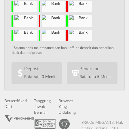
* Selama bank maintenance dan bank offline deposit dan penarikan
tidak dapat diproses
Deposit
Penarikan
Rata-rata 3 Menit
Rata-rata 5 Menit
Bersertifikasi
Tanggung
Browser
Dari
Jawab
Yang
Bermain
Didukung
©2026 MEGA118. Hak
cipta dilindungi | 18+