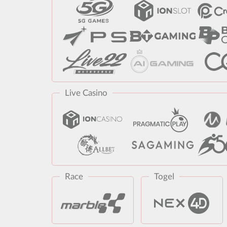
Live Casino
Race
Togel